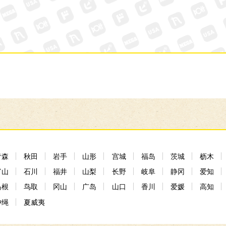
青森
秋田
岩手
山形
宫城
福岛
茨城
枥木
富山
石川
福井
山梨
长野
岐阜
静冈
爱知
岛根
鸟取
冈山
广岛
山口
香川
爱媛
高知
冲绳
夏威夷