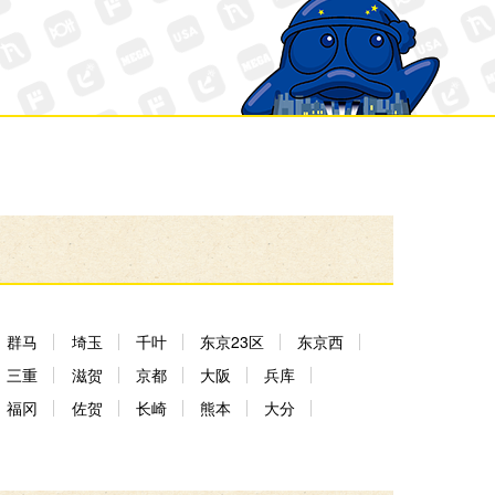
群马
埼玉
千叶
东京23区
东京西
三重
滋贺
京都
大阪
兵库
福冈
佐贺
长崎
熊本
大分