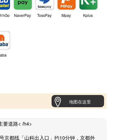
h'nGo
NaverPay
TossPay
Mpay
Kplus
naba
地图在这里
要道路< /h4>
8号京都线「山科出入口」约10分钟，京都外