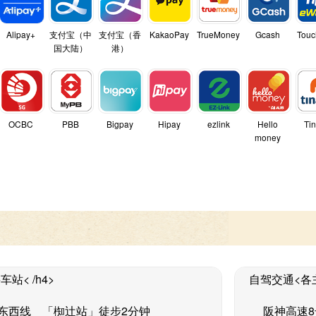
Alipay+
支付宝（中
支付宝（香
KakaoPay
TrueMoney
Gcash
Touc
国大陆）
港）
OCBC
PBB
Bigpay
Hipay
ezlink
Hello
Ti
money
站< /h4>
自驾交通<各主
东西线 「椥辻站」徒步2分钟
阪神高速