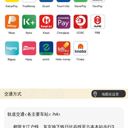
KakaoPay
TrueMoney
Gcash
Touch'nGo
NaverPay
TossPay
Mpay
Kplus
Kaspi
Changipay
OCBC
PBB
Bigpay
Hipay
ezlink
Hello money
Tinaba
交通方式
地图在这里
轨道交通<各主要车站< /h4>
都营大江户线、东京地下铁日比谷线至六本木站步行3