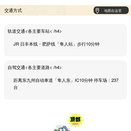
交通方式
地图在这里
轨道交通<各主要车站< /h4>
JR 日丰本线・肥萨线「隼人站」步行10分钟
自驾交通<各主要道路< /h4>
距离东九州自动車道「隼人东」IC10分钟 停车场：237
台