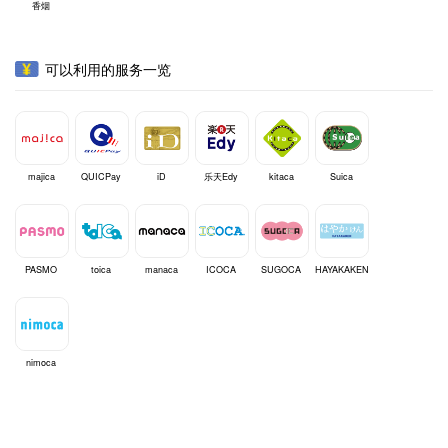
香烟
可以利用的服务一览
majica
QUICPay
iD
乐天Edy
kitaca
Suica
PASMO
toica
manaca
ICOCA
SUGOCA
HAYAKAKEN
nimoca