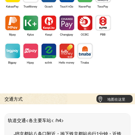
KakaoPay
TrueMoney
Gcash
Touch'nGo
NaverPay
TossPay
Mpay
Kplus
Kaspi
Changipay
OCBC
PBB
Bigpay
Hipay
ezlink
Hello money
Tinaba
交通方式
地图在这里
轨道交通<各主要车站< /h4>
JR京都站八条口附近・地下铁京都站步行1分钟・近铁