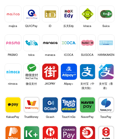
majica
QUICPay
iD
乐天Edy
kitaca
Suica
PASMO
toica
manaca
ICOCA
SUGOCA
HAYAKAKEN
nimoca
微信支付
JKOPAY
Alipay+
支付宝（中
支付宝（香
国大陆）
港）
KakaoPay
TrueMoney
Gcash
Touch'nGo
NaverPay
TossPay