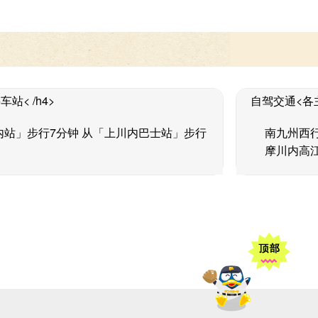
站< /h4>
自驾交通<各主
川内站」步行7分钟 从「上川内巴士站」步行
南九州西行
摩川内高江