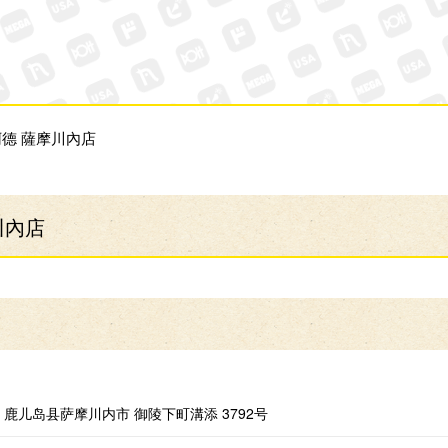
德 薩摩川內店
川內店
鹿儿岛县萨摩川内市 御陵下町溝添 3792号