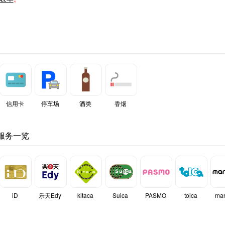
信用卡
停车场
酒类
香烟
服务一览
iD
乐天Edy
kitaca
Suica
PASMO
toica
ma