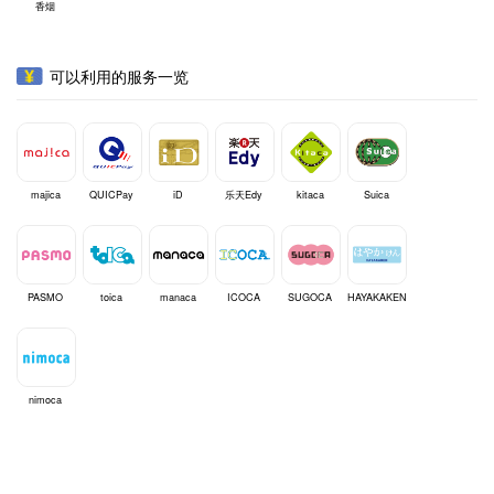
香烟
可以利用的服务一览
majica
QUICPay
iD
乐天Edy
kitaca
Suica
PASMO
toica
manaca
ICOCA
SUGOCA
HAYAKAKEN
nimoca