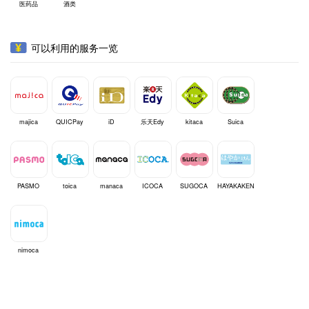
医药品
酒类
可以利用的服务一览
majica
QUICPay
iD
乐天Edy
kitaca
Suica
PASMO
toica
manaca
ICOCA
SUGOCA
HAYAKAKEN
nimoca