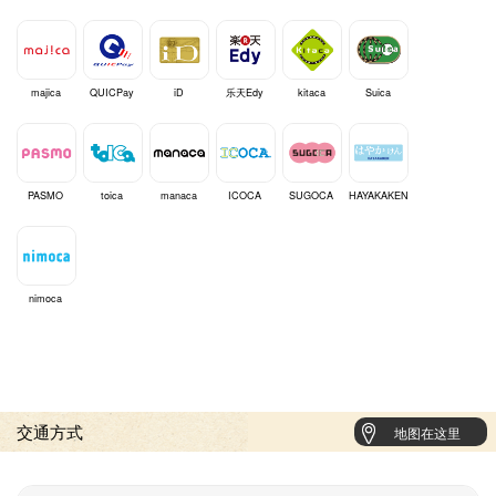
majica
QUICPay
iD
乐天Edy
kitaca
Suica
PASMO
toica
manaca
ICOCA
SUGOCA
HAYAKAKEN
nimoca
交通方式
地图在这里