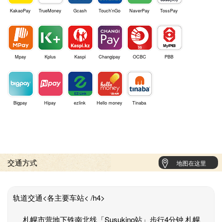
KakaoPay
TrueMoney
Gcash
Touch'nGo
NaverPay
TossPay
Mpay
Kplus
Kaspi
Changipay
OCBC
PBB
Bigpay
Hipay
ezlink
Hello money
Tinaba
交通方式
地图在这里
轨道交通<各主要车站< /h4>
札幌市营地下铁南北线「Susukino站」步行4分钟 札幌