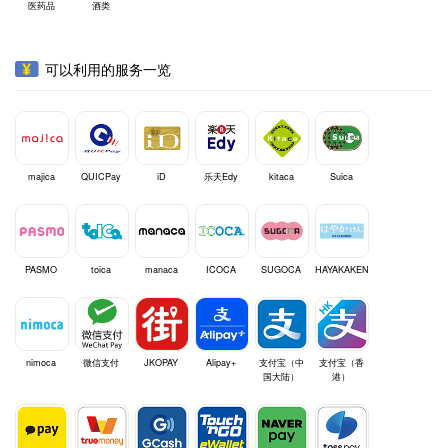
医药品
酒类
可以利用的服务一览
majica
QUICPay
iD
乐天Edy
kitaca
Suica
PASMO
toica
manaca
ICOCA
SUGOCA
HAYAKAKEN
nimoca
微信支付
JKOPAY
Alipay+
支付宝（中
支付宝（香
国大陆）
港）