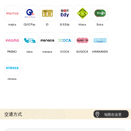
majica
QUICPay
iD
乐天Edy
kitaca
Suica
PASMO
toica
manaca
ICOCA
SUGOCA
HAYAKAKEN
nimoca
交通方式
地图在这里