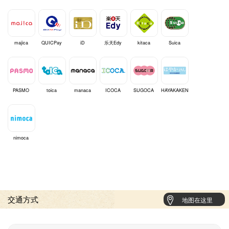
majica
QUICPay
iD
乐天Edy
kitaca
Suica
PASMO
toica
manaca
ICOCA
SUGOCA
HAYAKAKEN
nimoca
交通方式
地图在这里