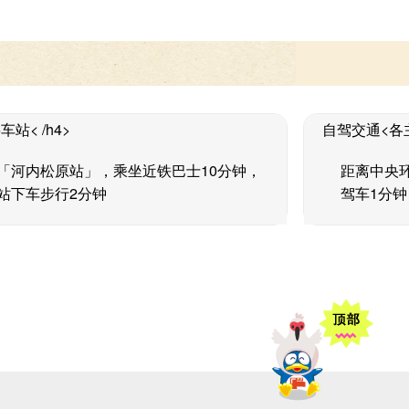
站< /h4>
自驾交通<各主
「河内松原站」，乘坐近铁巴士10分钟，
距离中央
站下车步行2分钟
驾车1分钟