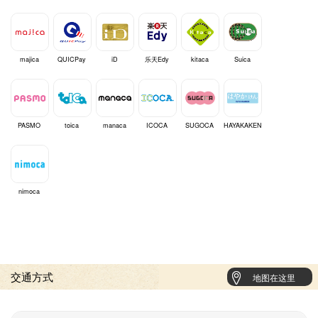
majica
QUICPay
iD
乐天Edy
kitaca
Suica
PASMO
toica
manaca
ICOCA
SUGOCA
HAYAKAKEN
nimoca
交通方式
地图在这里