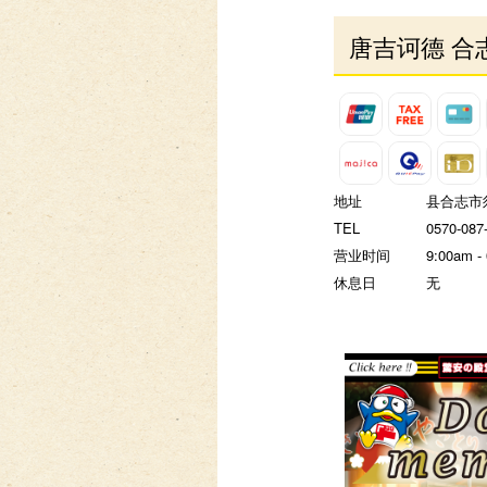
唐吉诃德 合
地址
县合志市须
TEL
0570-087
营业时间
9:00am -
休息日
无