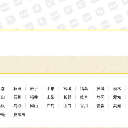
青森
秋田
岩手
山形
宫城
福岛
茨城
枥木
富山
石川
福井
山梨
长野
岐阜
静冈
爱知
岛根
鸟取
冈山
广岛
山口
香川
爱媛
高知
冲绳
夏威夷