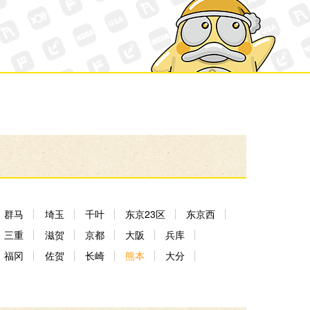
群马
埼玉
千叶
东京23区
东京西
三重
滋贺
京都
大阪
兵库
福冈
佐贺
长崎
熊本
大分