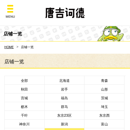
Don Quijote
店铺一览
HOME
店铺一览
店铺一览
全部
北海道
青森
秋田
岩手
山形
宫城
福岛
茨城
枥木
群马
埼玉
千叶
东京23区
东京西
神奈川
新潟
富山