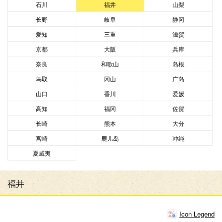
石川
福井
山梨
长野
岐阜
静冈
爱知
三重
滋贺
京都
大阪
兵库
奈良
和歌山
岛根
鸟取
冈山
广岛
山口
香川
爱媛
高知
福冈
佐贺
长崎
熊本
大分
宫崎
鹿儿岛
冲绳
夏威夷
福井
Icon Legend