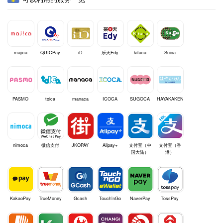
majica
QUICPay
iD
乐天Edy
kitaca
Suica
PASMO
toica
manaca
ICOCA
SUGOCA
HAYAKAKEN
nimoca
微信支付
JKOPAY
Alipay+
支付宝（中
支付宝（香
国大陆）
港）
KakaoPay
TrueMoney
Gcash
Touch'nGo
NaverPay
TossPay