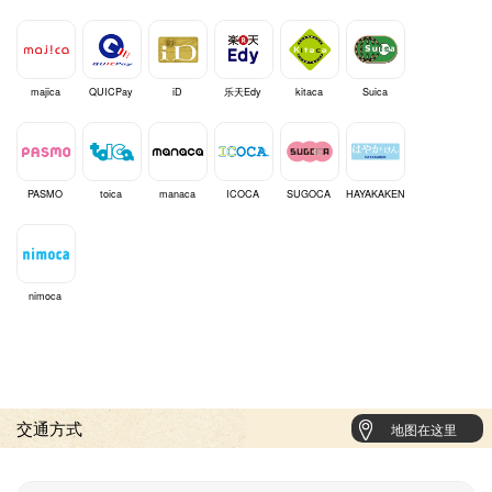
majica
QUICPay
iD
乐天Edy
kitaca
Suica
PASMO
toica
manaca
ICOCA
SUGOCA
HAYAKAKEN
nimoca
交通方式
地图在这里