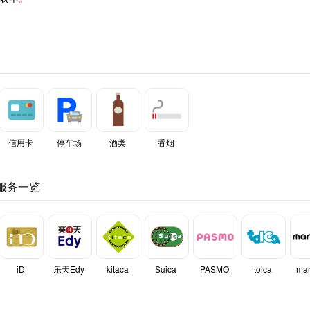
信用卡
停车场
酒类
香烟
服务一览
iD
乐天Edy
kitaca
Suica
PASMO
toica
ma