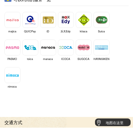
majica
QUICPay
iD
乐天Edy
kitaca
Suica
PASMO
toica
manaca
ICOCA
SUGOCA
HAYAKAKEN
nimoca
交通方式
地图在这里